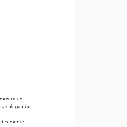
 mostra un 
riginali gambe 
teticamente 