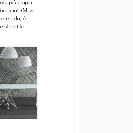
duta più ampia 
braccioli (Miss 
esto modo, è 
 allo stile 