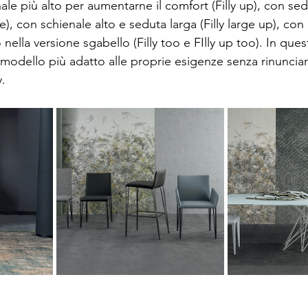
le più alto per aumentarne il comfort (Filly up), con se
e), con schienale alto e seduta larga (Filly large up), con 
 o nella versione sgabello (Filly too e FIlly up too). In qu
l modello più adatto alle proprie esigenze senza rinunciare
y.