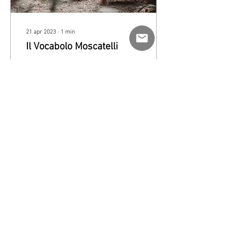
21 apr 2023
∙
1
min
Il Vocabolo Moscatelli
Un meraviglioso boutique
hotel caratterizzato dai
colori pastello: il Vocabolo
Moscatelli rappresenta la
perfetta unione tra design...
11
0
Carica altro
GM&P s.r.l.