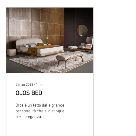
5 mag 2023
∙
1
min
OLOS BED
Olos è un letto dalla grande
personalità che si distingue
per l’eleganza
contemporanea e per la
purezza delle forme. Il letto
della...