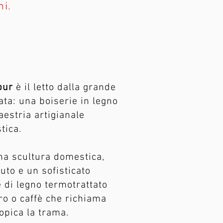
ni.
pur
è il letto dalla grande
ata: una boiserie in legno
aestria artigianale
tica.
na scultura domestica,
suto e un sofisticato
e di legno termotrattato
ero o caffè che richiama
opica la trama.