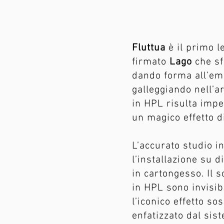
Fluttua
è il primo 
firmato
Lago
che sfi
dando forma all’em
galleggiando nell’ar
in HPL risulta imper
un magico effetto d
L’accurato studio i
l’installazione su d
in cartongesso. Il s
in HPL sono invisibi
l’iconico effetto s
enfatizzato dal sis