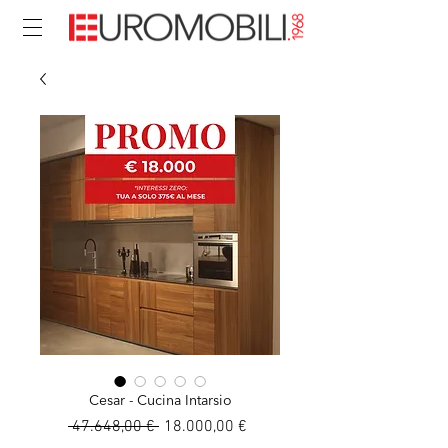
Cesar - Cucina Intarsio
Prezzo
Prezzo
 47.648,00 € 
18.000,00 €
regolare
scontato