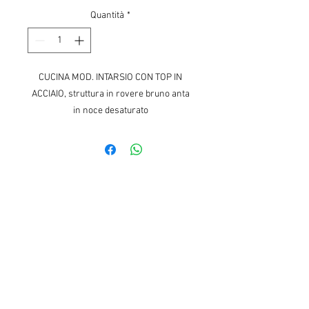
Quantità
*
CUCINA MOD. INTARSIO CON TOP IN
ACCIAIO, struttura in rovere bruno anta
in noce desaturato
APPROFITTA 48 mesi a interessi ZERO*!
*INTERESSI ZERO: Prestito finalizzato
saldo approvazione della finanziaria.
Esempio rappresentativo: importo totale
del credito: € 10.000,00 da rimborsare in
48 rate mensili da € 208.34, TAN fisso
0,01% TAEG 1.08%, spese istruttoria
zero, prima rata dopo 30gg.
Il TAEG rappresenta il costo totale del