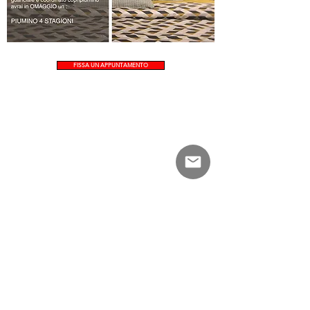
FISSA UN APPUNTAMENTO
GM&P s.r.l.
Euromobili1968 | Via Fasano km 1 | Locorotondo (BA) | 70010.
Tel: 080-4315920
info@euromobili1968.it
P.IVA: 07643150720
privacy policy