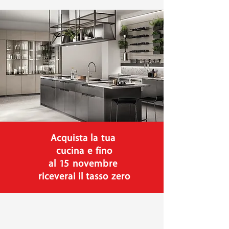
Acquista la tua
cucina e fino
al 15 novembre
riceverai il tasso zero